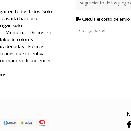
seguimiento de los juego
ugar en todos lados. Solo
ra pasarla bárbaro.
Calculá el costo de envío
jugar solo
.
to - Memoria - Dichos en
oku de colores -
ncadenadas - Formas.
ilidades que incentiva
jor manera de aprender
años
N