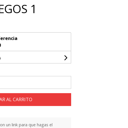
UEGOS 1
erencia
0
s
AR AL CARRITO
n un link para que hagas el