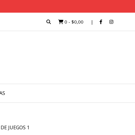
0
-
$0,00
AS
 DE JUEGOS 1