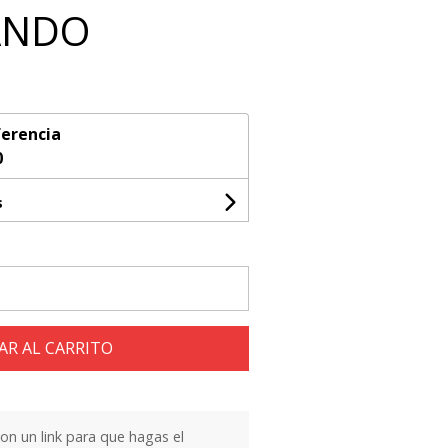
ANDO
erencia
0
s
AR AL CARRITO
n un link para que hagas el