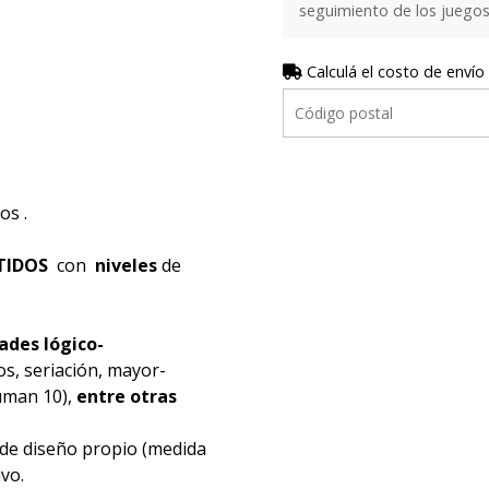
seguimiento de los juego
Calculá el costo de envío
os .
RTIDOS
con
niveles
de
ades lógico-
s, seriación, mayor-
uman 10),
entre otras
 de diseño propio (medida
ivo.