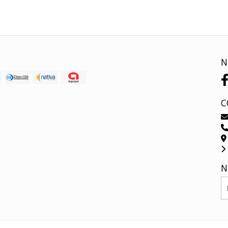
N
C
N