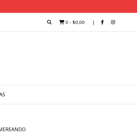
0
-
$0,00
AS
MEREANDO